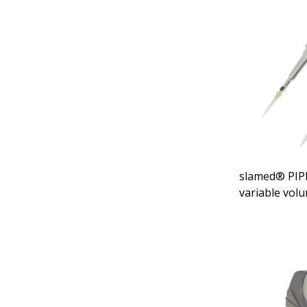
slamed® PIPE
variable vol