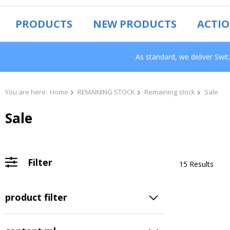
PRODUCTS
NEW PRODUCTS
ACTI
As standard, we deliver Swi
You are here:
Home
REMAINING STOCK
Remaining stock
Sale
Sale
Filter
15 Results
product filter