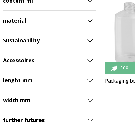
content ml
material
Sustainability
Accessoires
ECO
lenght mm
Packaging bo
width mm
further futures