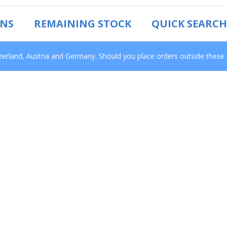
ONS
REMAINING STOCK
QUICK SEARCH
tzerland, Austria and Germany. Should you place orders outside these