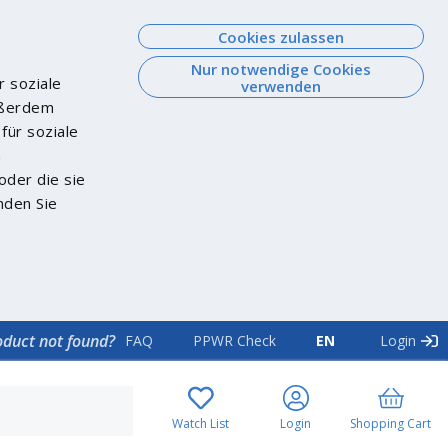
Cookies zulassen
Nur notwendige Cookies
r soziale
verwenden
Außerdem
für soziale
n
oder die sie
nden Sie
oduct not found?
FAQ
PPWR Check
EN
Login
Watch List
Login
Shopping Cart