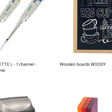
TTE L - 1 channel -
Wooden boards WOODY
ume