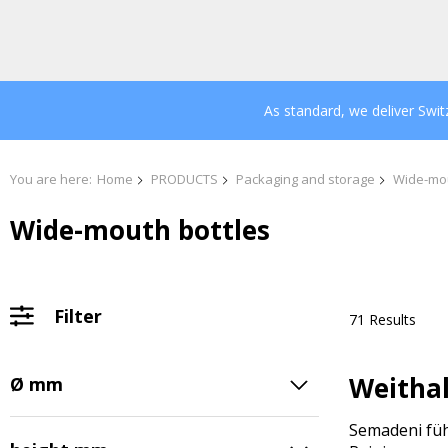
As standard, we deliver Swi
You are here:
Home
PRODUCTS
Packaging and storage
Wide-mou
Wide-mouth bottles
Filter
71 Results
Weithal
Ø mm
Semadeni füh