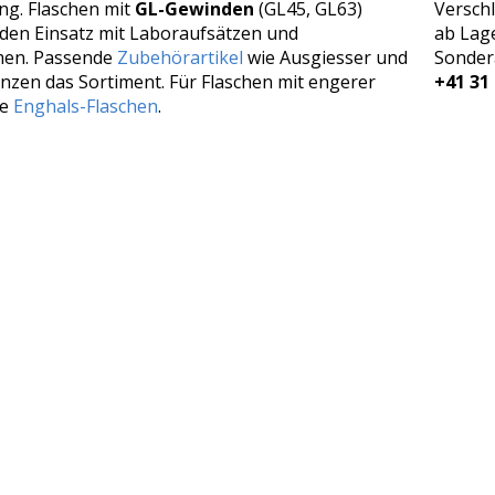
g. Flaschen mit
GL-Gewinden
(GL45, GL63)
Versch
den Einsatz mit Laboraufsätzen und
ab Lage
men. Passende
Zubehörartikel
wie Ausgiesser und
Sonder
nzen das Sortiment. Für Flaschen mit engerer
+41 31 
he
Enghals-Flaschen
.