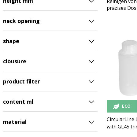
height mm
Reinigen von
präzises Dos
neck opening
shape
clousure
product filter
content ml
ECO
CircularLine 
material
with GL45 th