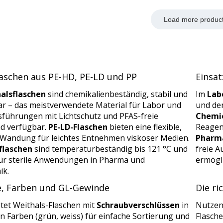
Load more produc
laschen aus PE-HD, PE-LD und PP
Einsat
alsflaschen
sind chemikalienbeständig, stabil und
Im
Lab
ar – das meistverwendete Material für Labor und
und dem
usführungen mit Lichtschutz und PFAS-freie
Chemie
nd verfügbar.
PE-LD-Flaschen
bieten eine flexible,
Reagenz
Wandung für leichtes Entnehmen viskoser Medien.
Pharma
flaschen
sind temperaturbeständig bis 121 °C und
freie A
für sterile Anwendungen in Pharma und
ermögl
ik.
e, Farben und GL-Gewinde
Die ri
tet Weithals-Flaschen mit
Schraubverschlüssen
in
Nutzen
n Farben (grün, weiss) für einfache Sortierung und
Flasch