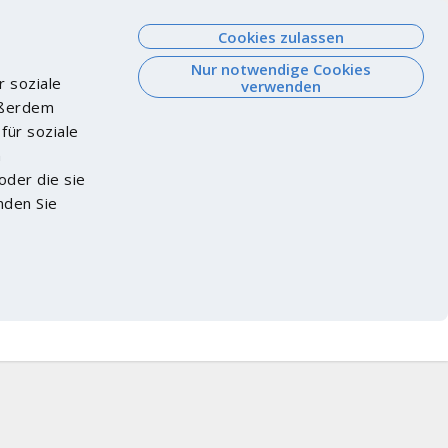
Cookies zulassen
Nur notwendige Cookies
r soziale
verwenden
Außerdem
für soziale
n
oder die sie
nden Sie
Watch List
Login
Shopping Cart
oduct not found?
FAQ
PPWR Check
EN
Login