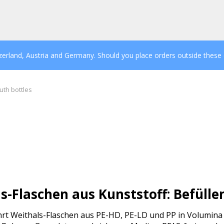
tzerland, Austria and Germany. Should you place orders outside these
th bottles
s-Flaschen aus Kunststoff: Befülle
rt Weithals-Flaschen aus PE-HD, PE-LD und PP in Volumina v