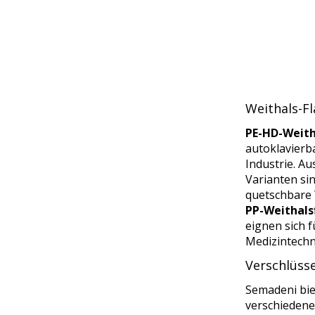
Weithals-F
PE-HD-Weith
autoklavierb
Industrie. A
Varianten si
quetschbare 
PP-Weithals
eignen sich 
Medizintechn
Verschlüss
Semadeni bie
verschiedene