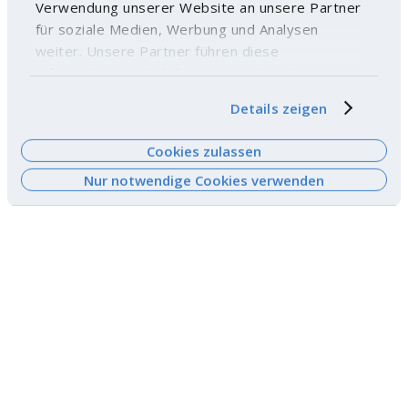
Verwendung unserer Website an unsere Partner
für soziale Medien, Werbung und Analysen
weiter. Unsere Partner führen diese
Informationen möglicherweise mit weiteren
Daten zusammen, die Sie ihnen bereitgestellt
Details zeigen
haben oder die sie im Rahmen Ihrer Nutzung der
Dienste gesammelt haben. Weitere
Cookies zulassen
Informationen finden Sie
hier
.
Nur notwendige Cookies verwenden