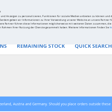
s
 und Anzeigen zu personalisieren, Funktionen für soziale Medien anbieten zu können und di
ßerdem geben wir Informationen zu Ihrer Verwendung unserer Website an unsere Partner fü
re Partner führen diese Informationen möglicherweise mit weiteren Daten zusammen, die 
 im Rahmen Ihrer Nutzung der Dienste gesammelt haben. Weitere Informationen finden Sie
h
ONS
REMAINING STOCK
QUICK SEARCH
Pr
tzerland, Austria and Germany. Should you place orders outside these