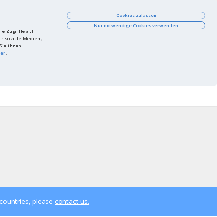
Cookies zulassen
Nur notwendige Cookies verwenden
e Zugriffe auf
r soziale Medien,
Sie ihnen
ier
.
Watch List
Login
Shopping Cart
oduct not found?
FAQ
PPWR Check
EN
Login
 countries, please
contact us.