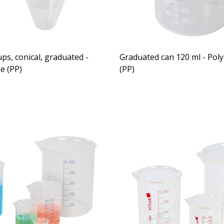
ps, conical, graduated -
Graduated can 120 ml - Pol
e (PP)
(PP)