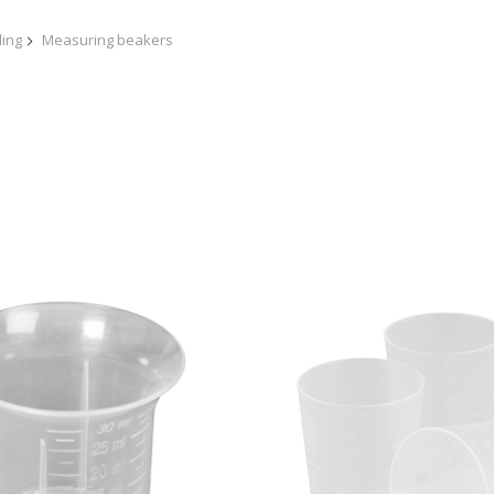
ling
Measuring beakers