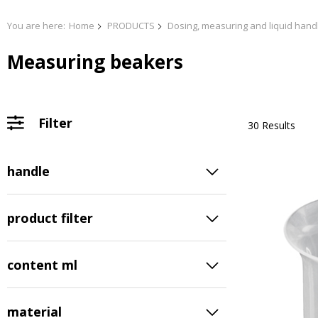
You are here:
Home
PRODUCTS
Dosing, measuring and liquid hand
Measuring beakers
Filter
30 Results
handle
product filter
content ml
material