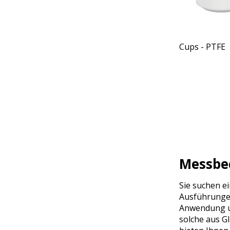
Cups - PTFE
Messbec
Sie suchen e
Ausführungen
Anwendung un
solche aus G