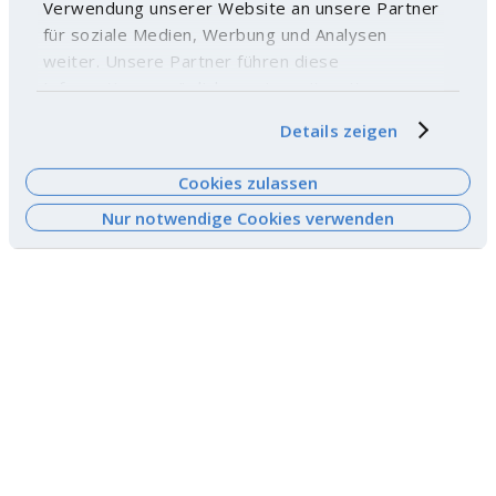
Verwendung unserer Website an unsere Partner
für soziale Medien, Werbung und Analysen
weiter. Unsere Partner führen diese
Informationen möglicherweise mit weiteren
Daten zusammen, die Sie ihnen bereitgestellt
Details zeigen
haben oder die sie im Rahmen Ihrer Nutzung der
Dienste gesammelt haben. Weitere
Cookies zulassen
Informationen finden Sie
hier
.
Nur notwendige Cookies verwenden