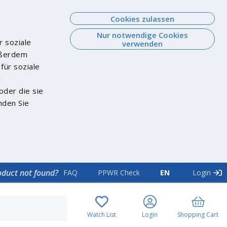
Cookies zulassen
Nur notwendige Cookies
r soziale
verwenden
Außerdem
für soziale
n
oder die sie
nden Sie
oduct not found?
FAQ
PPWR Check
EN
Login
Watch List
Login
Shopping Cart