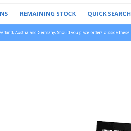
ONS
REMAINING STOCK
QUICK SEARCH
tzerland, Austria and Germany. Should you place orders outside these