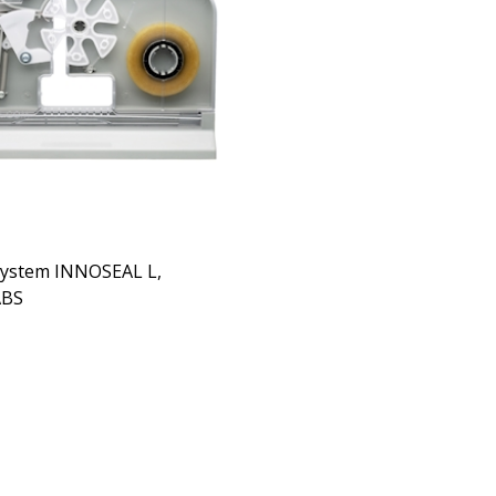
system INNOSEAL L,
ABS