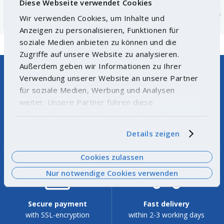
Diese Webseite verwendet Cookies
Quantity
Piece
Quan
Wir verwenden Cookies, um Inhalte und
Anzeigen zu personalisieren, Funktionen für
soziale Medien anbieten zu können und die
Zugriffe auf unsere Website zu analysieren.
Außerdem geben wir Informationen zu Ihrer
Verwendung unserer Website an unsere Partner
für soziale Medien, Werbung und Analysen
weiter. Unsere Partner führen diese
Informationen möglicherweise mit weiteren
Hotline
Product not found?
Daten zusammen, die Sie ihnen bereitgestellt
+49 35021 993-20
Let us help you.
Details zeigen
haben oder die sie im Rahmen Ihrer Nutzung der
Dienste gesammelt haben. Weitere
Cookies zulassen
Informationen finden Sie
hier
.
Nur notwendige Cookies verwenden
Secure payment
Fast delivery
with SSL-encryption
within 2-3 working days