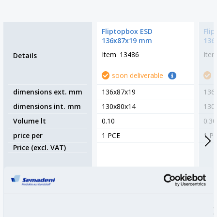
Fliptopbox ESD
Fli
136x87x19 mm
136
Item
13486
Ite
Details
soon deliverable
dimensions ext. mm
136x87x19
136
dimensions int. mm
130x80x14
130
Volume lt
0.10
0.30
price per
1 PCE
1 P
Price (excl. VAT)