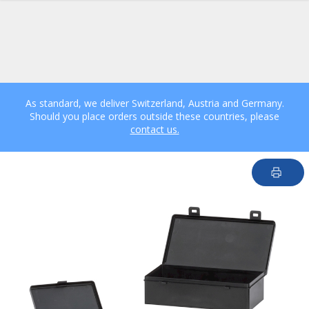
As standard, we deliver Switzerland, Austria and Germany.
Should you place orders outside these countries, please
contact us.