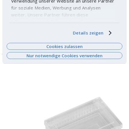
Verwendung unserer Website an unsere Partner
für soziale Medien, Werbung und Analysen
weiter. Unsere Partner führen diese
Informationen möglicherweise mit weiteren
Daten zusammen, die Sie ihnen bereitgestellt
Details zeigen
haben oder die sie im Rahmen Ihrer Nutzung der
Dienste gesammelt haben. Weitere
Cookies zulassen
Informationen finden Sie
hier
.
Coffret à lames PREMIUM PLUS, 100 emplacements - ABS
Nur notwendige Cookies verwenden