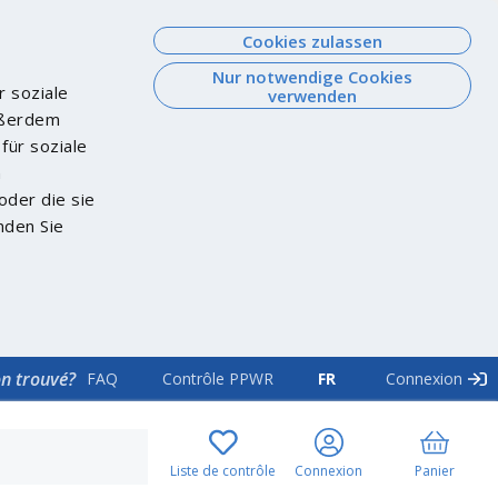
Cookies zulassen
Nur notwendige Cookies
r soziale
verwenden
Außerdem
für soziale
n
oder die sie
nden Sie
on trouvé?
FAQ
Contrôle PPWR
FR
Connexion
Liste de contrôle
Connexion
Panier