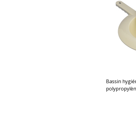
Bassin hygié
polypropylèn