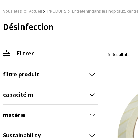
Vous êtes ici:
Accueil
PRODUITS
Entretenir dans les hôpitaux, centr
Désinfection
Filtrer
6 Résultats
filtre produit
capacité ml
matériel
Sustainability