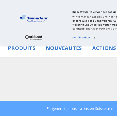
Diese Webseite verwendet Cookie
Wir verwenden Cookies, um Inhalte
unsere Website zu analysieren. Au
Werbung und Analysen weiter. Unse
bereitgestellt haben oder die sie
Details zeigen
PRODUITS
NOUVEAUTÉS
ACTIONS
Vers le site de la société
En générale, nous livrons en Suisse ains