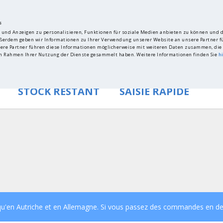
s
 und Anzeigen zu personalisieren, Funktionen für soziale Medien anbieten zu können und di
ßerdem geben wir Informationen zu Ihrer Verwendung unserer Website an unsere Partner fü
re Partner führen diese Informationen möglicherweise mit weiteren Daten zusammen, die 
 im Rahmen Ihrer Nutzung der Dienste gesammelt haben. Weitere Informationen finden Sie
h
STOCK RESTANT
SAISIE RAPIDE
Produit n
i qu'en Autriche et en Allemagne. Si vous passez des commandes en de