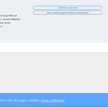
Cookies zulassen
Nur notwendige Cookies verwenden
e Zugriffe auf
r soziale Medien,
Sie ihnen
ier
.
Liste de contrôle
Connexion
Panier
on trouvé?
FAQ
Contrôle PPWR
FR
Connexion
hors de ces pays, veuillez
nous contacter.