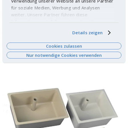
Verwendung unserer Website an unsere Partner
für soziale Medien, Werbung und Analysen
weiter. Unsere Partner führen diese
Informationen möglicherweise mit weiteren
Daten zusammen, die Sie ihnen bereitgestellt
Details zeigen
haben oder die sie im Rahmen Ihrer Nutzung der
Dienste gesammelt haben. Weitere
Cookies zulassen
Informationen finden Sie
hier
.
Petit ventilateur
Nur notwendige Cookies verwenden