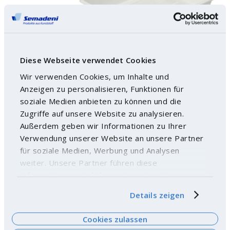
Diese Webseite verwendet Cookies
Wir verwenden Cookies, um Inhalte und
Anzeigen zu personalisieren, Funktionen für
Bacs de développement photographique - PVC
soziale Medien anbieten zu können und die
Zugriffe auf unsere Website zu analysieren.
Außerdem geben wir Informationen zu Ihrer
Verwendung unserer Website an unsere Partner
für soziale Medien, Werbung und Analysen
weiter. Unsere Partner führen diese
Informationen möglicherweise mit weiteren
Daten zusammen, die Sie ihnen bereitgestellt
Details zeigen
haben oder die sie im Rahmen Ihrer Nutzung der
Dienste gesammelt haben. Weitere
Cookies zulassen
Informationen finden Sie
hier
.