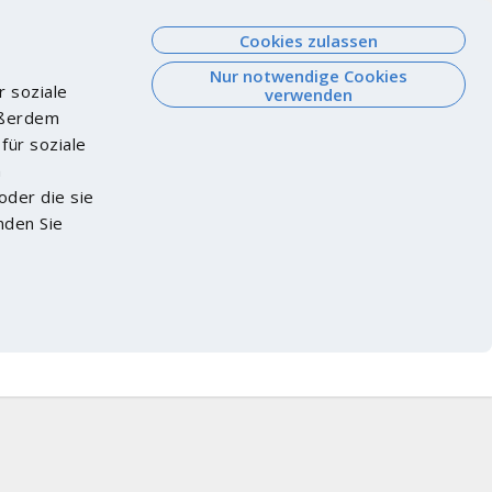
Cookies zulassen
Nur notwendige Cookies
r soziale
verwenden
Außerdem
für soziale
n
oder die sie
nden Sie
Watch List
Login
Shopping Cart
oduct not found?
FAQ
PPWR Check
EN
Login