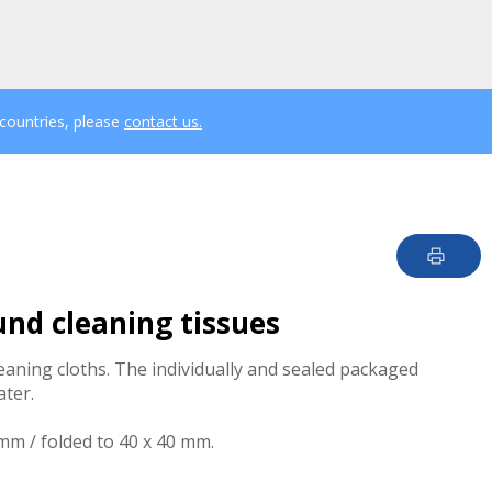
 countries, please
contact us.
nd cleaning tissues
eaning cloths. The individually and sealed packaged
ater.
mm / folded to 40 x 40 mm.