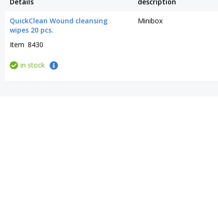
Details
description
QuickClean Wound cleansing
Minibox
wipes 20 pcs.
Item
8430
in stock