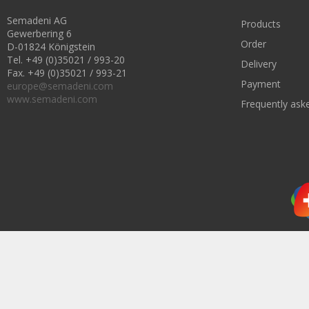
Semadeni AG
Products
Gewerbering 6
Order
D-01824 Königstein
Tel. +49 (0)35021 / 993-20
Delivery
Fax. +49 (0)35021 / 993-21
Payment
europe@semadeni.com
www.semadeni.com
Frequently ask
Subscribe