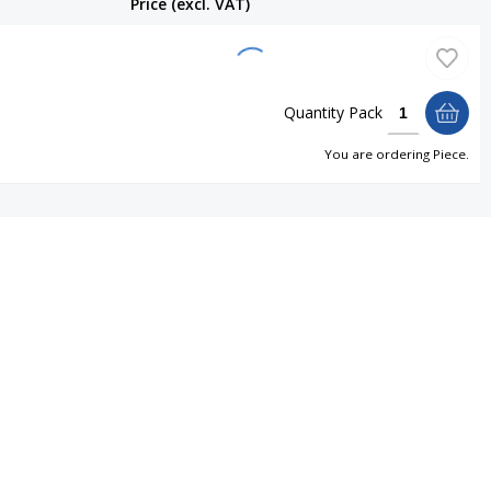
Price (excl. VAT)
Quantity
Pack
You are ordering
Piece
.