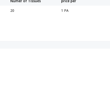
Numer of Tissues
price per
20
1 PA