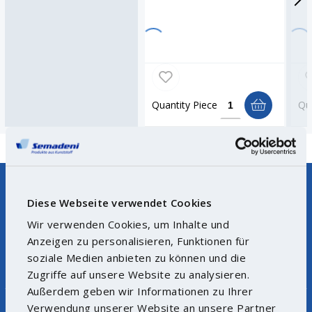
Quantity
Piece
Qu
Diese Webseite verwendet Cookies
Wir verwenden Cookies, um Inhalte und
Anzeigen zu personalisieren, Funktionen für
Hotline
Product not found?
soziale Medien anbieten zu können und die
+49 35021 993-20
Let us help you.
Zugriffe auf unsere Website zu analysieren.
Außerdem geben wir Informationen zu Ihrer
Verwendung unserer Website an unsere Partner