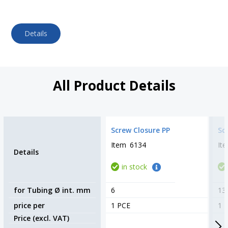
Details
All Product Details
Screw Closure PP
Sc
Item
6134
It
Details
in stock
for Tubing Ø int. mm
6
13
price per
1 PCE
1 
Price (excl. VAT)