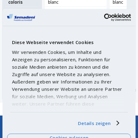
coloris
blanc
blanc
palette PCE
45
36
poignées
oui
oui
prix par
1 PCE
1 PCE
Prix (hors
Diese Webseite verwendet Cookies
TVA)
Wir verwenden Cookies, um Inhalte und
Anzeigen zu personalisieren, Funktionen für
soziale Medien anbieten zu können und die
Zugriffe auf unsere Website zu analysieren.
Außerdem geben wir Informationen zu Ihrer
Verwendung unserer Website an unsere Partner
Quantité
Piece
Quantité
Pie
für soziale Medien, Werbung und Analysen
weiter. Unsere Partner führen diese
Informationen möglicherweise mit weiteren
Daten zusammen, die Sie ihnen bereitgestellt
Details zeigen
haben oder die sie im Rahmen Ihrer Nutzung der
Dienste gesammelt haben. Weitere
Cookies zulassen