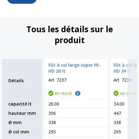
Tous les détails sur le
produit
Fût à col large super PE-
Fût à col la
HD 26 lt
HD 34 lt
Art
7237
Art
7238
Détails
en stock
en stock
capacité lt
26.00
34.00
hauteur mm
356
447
Ø mm
338
338
Ø col mm
295
295