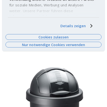
für soziale Medien, Werbung und Analysen
weiter. Unsere Partner führen diese
Informationen möglicherweise mit weiteren
Daten zusammen, die Sie ihnen bereitgestellt
Details zeigen
haben oder die sie im Rahmen Ihrer Nutzung der
Dienste gesammelt haben. Weitere
Cookies zulassen
Informationen finden Sie
hier
.
Pedaleimer HERA - Polypropylen (PP)
Nur notwendige Cookies verwenden