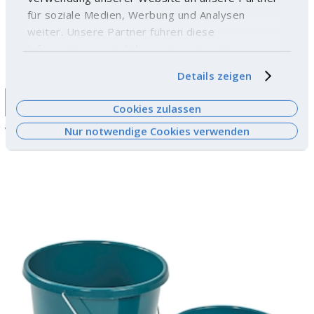
für soziale Medien, Werbung und Analysen
weiter. Unsere Partner führen diese
Informationen möglicherweise mit weiteren
Daten zusammen, die Sie ihnen bereitgestellt
Details zeigen
haben oder die sie im Rahmen Ihrer Nutzung der
Dienste gesammelt haben. Weitere
ECO
Cookies zulassen
Informationen finden Sie
hier
.
Wäschekorb 30 lt - Polypropylen Rezyklat (rPP)
Nur notwendige Cookies verwenden