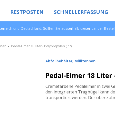
RESTPOSTEN
SCHNELLERFASSUNG
erreich und Deutschland. Sollten Sie ausserhalb dieser Länder Bestel
onnen
Pedal-Eimer 18 Liter - Polypropylen (PP)
Abfallbehälter, Mülltonnen
Pedal-Eimer 18 Liter 
Cremefarbene Pedaleimer in zwei G
den integrierten Tragbügel kann d
transportiert werden. Der obere ab