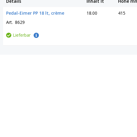
Details
Inhalt lt
Höhe m
Pedal-Eimer PP 18 lt, crème
18.00
415
Art.
8629
Lieferbar