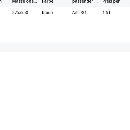
m
Masse oben mm
Farbe
passender Einlagebeutel
Preis per
275x350
braun
Art. 781
1 ST