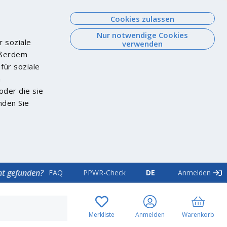
Cookies zulassen
Nur notwendige Cookies
r soziale
verwenden
Außerdem
für soziale
n
oder die sie
nden Sie
ht gefunden?
FAQ
PPWR-Check
DE
Anmelden
Merkliste
Anmelden
Warenkorb