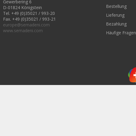
Gewerbering 6
Bestellung
D-01824 Königstein
Tel. +49 (0)35021 / 993-20
Lieferung
Fax. +49 (0)35021 / 993-21
Bezahlung
europe@semadeni.com
www.semadeni.com
Häufige Fragen
Newsle