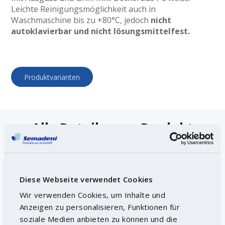
Leichte Reinigungsmöglichkeit auch in
Waschmaschine bis zu +80°C, jedoch
nicht
autoklavierbar und nicht lösungsmittelfest.
Produktvarianten
Alle Details zum Produkt
Urin-Sammelgefäss SAN 2 lt
Diese Webseite verwendet Cookies
Art.
2476
Details
Wir verwenden Cookies, um Inhalte und
Anzeigen zu personalisieren, Funktionen für
Lieferbar
soziale Medien anbieten zu können und die