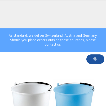
As standard, we deliver Switzerland, Austria and Germany.
Should you place orders outside these countries, please
contact us.