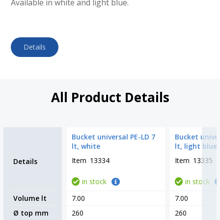
Available in white and light blue.
Details
All Product Details
Bucket universal PE-LD 7
Bucket univer
lt, white
lt, light blue
Item
13334
Item
13335
Details
in stock
in stock
Volume lt
7.00
7.00
Ø top mm
260
260