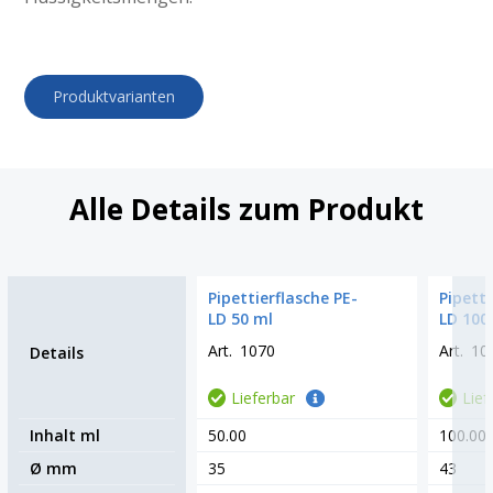
Produktvarianten
Alle Details zum Produkt
Pipettierflasche PE-
Pipetti
LD 50 ml
LD 100
Art.
1070
Art.
10
Details
Lieferbar
Lief
Inhalt ml
50.00
100.00
Ø mm
35
43